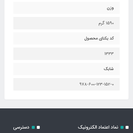
وزن
1590 گرم
کد یکتای محصول
1333
شابک
978-600-123-152-0
نماد اعتماد الکترونیک
دسترسی