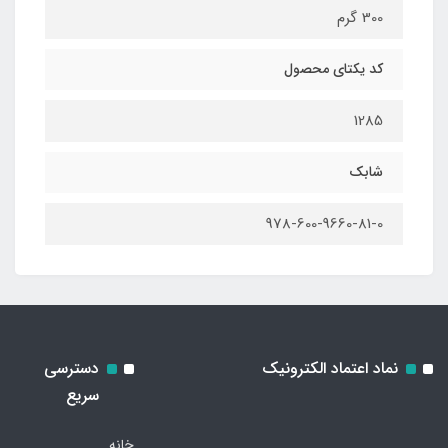
300 گرم
کد یکتای محصول
1285
شابک
978-600-9660-81-0
نماد اعتماد الکترونیک
دسترسی
سریع
خانه