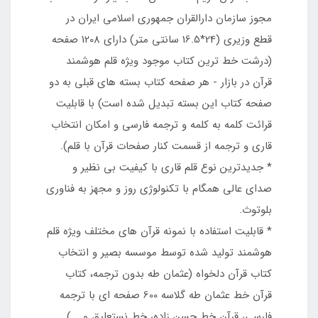
مجوز سازمان دارالقران جمهوري اسلامي ايران در
قطع وزيري (24*16.5 سانتي متر) دارای 1208 صفحه
(درشت خط ترین کتاب موجود ویژه قلم هوشمند
قرآن در بازار - هر صفحه کتاب بسته های قبلی به دو
صفحه کتاب این بسته تبدیل شده است) با قابلیت
قرائت کلمه به کلمه و ترجمه فارسي و امکان انتخاب
قاري و ترجمه از قسمت کنار صفحات قرآن با قلم).
* جديدترين نوع قلم قاري با کيفيت بي نظير و
صداي عالي همگام با تکنولوژي روز و مجهز به فناوری
بلوتوث.
* قابليت استفاده با نمونه قرآن هاي مختلف ويژه قلم
هوشمند توليد شده توسط موسسه بصير و انتخاب
کتاب قرآن دلخواه (عثمان طه بدون ترجمه، کتاب
قرآن خط عثمان طه گلاسه 600 صفحه ای با ترجمه
فارسی، قرآن خط حسن زاده، خط نستعليق و ...).