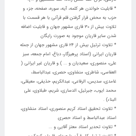
* قابليت خواندن هر کلمه، آيه، سوره، صفحه، جزء و
حزب به محض قرار گرفتن قلم قرآني با هر قسمت با
تلاوت بیش از 30 قاري مشهور جهان و قابليت اضافه
شدن سایر قاريان موجود به صورت رايگان
* تلاوت ترتيل بيش از 24 قاري مشهور جهان از جمله
قاریان ایرانی (استاد پرهيزگار، دباغ، امام جمعه، سبز
علي، منصوري، سعيديان و ... ) و قاریان غیر ایرانی (
العفاسي، شاطري، منشاوي، حصري، عبدالباسط،
غامدي، سدیس، الرفاعي، عبدالکريم، حذيفي، معیقلی،
محمد ايوب، جبرئيل، الدساري، شريم، طبلاوي، علي
البناء) .
* تلاوت تحقيق استاد کريم منصوري، استاد منشاوي،
استاد عبدالباسط و استاد حصري.
* تلاوت تحدير استاد معتز آقايی و ...