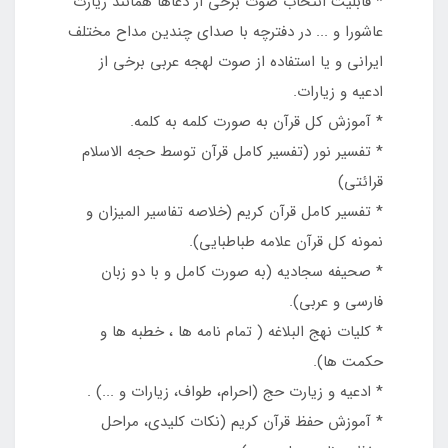
* قابلیت انتخاب صوت برخی از دعاها همانند زیارت
عاشورا و ... در دفترچه با صدای چندین مداح مختلف
ایرانی و یا استفاده از صوت لهجه عربی برخی از
ادعیه و زیارات.
* آموزش کل قرآن به صورت کلمه به کلمه.
* تفسير نور (تفسیر کامل قرآن توسط حجه الاسلام
قرائتي)
* تفسیر کامل قرآن کریم (خلاصه تفاسير الميزان و
نمونه کل قرآن علامه طباطبایی).
* صحيفه سجاديه (به صورت کامل و با دو زبان
فارسي و عربي).
* کلیات نهج البلاغه ( تمام نامه ها ، خطبه ها و
حکمت ها).
* ادعيه و زيارت حج (احرام، طواف، زیارات و ...) .
* آموزش حفظ قرآن کريم (نکات کلیدی، مراحل