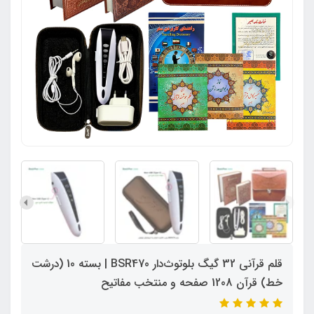
قلم قرآنی 32 گیگ بلوتوث‌دار BSR470 | بسته 10 (درشت
خط) قرآن 1208 صفحه و منتخب مفاتیح