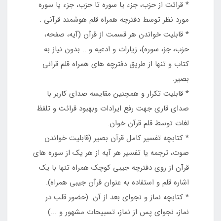
* قرائت از حزب، جزء یا سوره تا حزب، جزء یا سوره
مورد نظر توسط دفترچه همراه قلم هوشمند قرآنی .
* قابليت خواندن هر قسمت از قرآن (آيه، صفحه،
حزب، جز، سوره)، زيارات و ادعيه و .. بدون نياز به
کتاب و تنها از طريق دفترچه های همراه قلم قرانی
بصير.
* قابليت تکرار و همچنين مقايسه صداي کاربر با
صداي قاري جهت رفع ايرادات وبهبود قرائت و تلفظ
لغات توسط قلم قرآن خوان.
* کتابچه تفسير کامل قرآن بصير (قابلیت خواندن
صوت، ترجمه یا تفسیر هر آیه از هر یک از سوره های
قرآن از روی دفترچه جیبی کوچک همراه تنها با یک
اشاره قلم و استفاده به عنوان قرآن جیبی همراه).
* کتابچه نماز و نجوای بعد از آن. (حضور قلب در
نماز، نجوای پس از نماز، تسبیحات مشهور و ...)