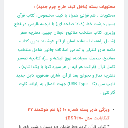
محتویات بسته (داخل کیف طرح چرم جدید) :
محتویات : قلم قراني همراه با کیف مخصوص، کتاب قرآن
بسیار درشت خط (1208 صفحه ای) با ترجمه فارسي در قطع
وزيري، کتاب منتخب مفاتيح الجنان جیبی، دفترچه سفر
(شامل راهنما، استفاده آسان از قلم هوشمند بدون کتاب،
دکمه هاي کنترلي و تمامي امکانات جانبي شامل منتخب
مفاتيح، صحيفه سجاديه، نهج البلاغه و ...)، کتابچه تفسير
کامل قرآن (قرائت هر آیه از هر سوره تنها با یک اشاره) ،
دفترچه نماز و نجواي بعد از آن، شارژر، هدفون، کابل جدید
تایپ سی (USB Type - C) جهت اتصال به رايانه، کارت
گارانتي .
ویژگی های بسته شماره 10 (با قلم هوشمند 32
گیگابایت مدل BSR470):
* کتاب قرآن کريم خط عثمان طه بسیار درشت خط با