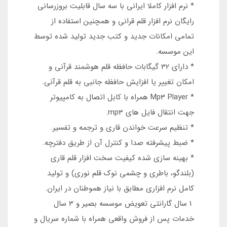
* نرم افزار کاملا ایرانی با سه سال قابليت بروزرساني
رايگان نرم افزار قلم قرانی و همچنين استفاده از
تمامي امکانات جديد و کتب جديد توليد شده توسط
این موسسه.
* داراي 32 گيگابات حافظه قلم هوشمند قرآنی و
امکان تغییر یا افزایش حافظه جانبي به قلم قرآنی.
* Mp3 Player همراه با کابل اتصال به کامپيوتر
جهت انتقال فايل هاي mp3.
* تنظيم سرعت خواندن قاري و ترجمه و تفسیر.
* ضبط پيشرفته صدا و کنترل آن از طريق دفترچه.
* بهينه سازي شده کيفيت سخت افزار قلم قاری
(بلندگو، باطري و چشمي نوک قلم نوری) و توليد
کامل نرم افزاري مطابق با نياز هموطنان در ايران.
1 سال گارانتي تعويض موسسه بصير و 3 سال
خدمات پس از فروش واقعي همراه با شماره سريال و