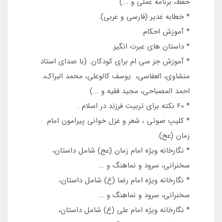
حفظ، برنامه عملی و ...)
* خطابه غدير (فارسي و عربي).
* آموزش احکام.
* داستان هاي عبرت انگيز.
* آموزش جز سي ام براي کودکان. (با صداي استاد
منشاوي، العفاسي، يوسف کالوعلي، محمد البراک،
احمد المصباحي، مجيد فقيه و ...)
* 60 نکته براي تربيت فرزند در اسلام .
* کليپ صوتي ، شعر و غزل خواني پيرامون امام
زمان (عج).
* نگارخانه ويژه امام زمان (عج) شامل داستان،
سخنراني، سرود و نماهنگ و ...
* نگارخانه ويژه امام رضا (ع) شامل داستان،
سخنراني، سرود و نماهنگ و ...
* نگارخانه ويژه امام علي (ع) شامل داستان،