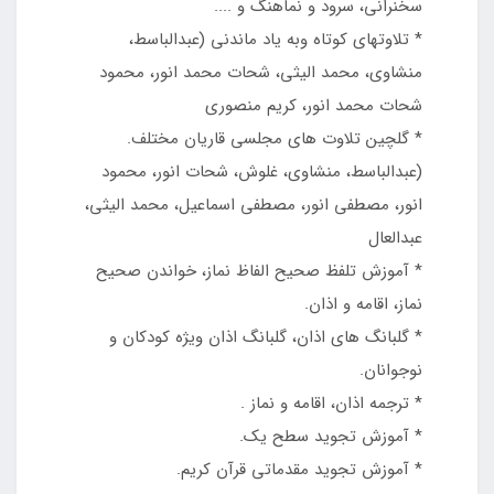
سخنراني، سرود و نماهنگ و ....
* تلاوتهاي کوتاه وبه ياد ماندني (عبدالباسط،
منشاوي، محمد اليثي، شحات محمد انور، محمود
شحات محمد انور، کريم منصوري
* گلچين تلاوت هاي مجلسي قاريان مختلف.
(عبدالباسط، منشاوي، غلوش، شحات انور، محمود
انور، مصطفي انور، مصطفي اسماعيل، محمد اليثي،
عبدالعال
* آموزش تلفظ صحیح الفاظ نماز، خواندن صحیح
نماز، اقامه و اذان.
* گلبانگ های اذان، گلبانگ اذان ویژه کودکان و
نوجوانان.
* ترجمه اذان، اقامه و نماز .
* آموزش تجويد سطح يک.
* آموزش تجويد مقدماتي قرآن کريم.