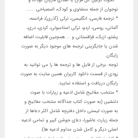
* تلاوت ترتيل کل قرآن با صداي قاريان کودک و
نوجوان از جمله منشاوي و کودک، المصباحی .......
* ترجمه فارسي، انگليسي، ترکي (آذري)، فرانسه،
آلماني، روسي، اردو، ترکي استامبولي، کردي، دري،
پشتو، ازبک، قزاقستاني و ... همچنین قابليت اضافه
شدن يا جايگزيني ترجمه هاي موجود ديگر به صورت
رايگان.
توجه: برخی از فایل ها و ترجمه ها را می توانید به
زودی از قسمت دانلود کاربران همین سایت به صورت
رایگان دریافت و استفاده نمایید.
* منتخب مفاتيح شامل ادعيه و زيارات با صوت
دلنشين (به صورت کتاب جداگانه منتخب مفاتیح و
به صورت ليستي داخل دفترچه شامل اکثر دعاها از
جمله زيارت عاشورا، دعاي جوشن کبير و تمامي ادعيه
اصلي ديگر و کامل شدن مداوم ادعيه ها).