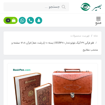
0
منو
خانه
فهرست محصولات
قلم قرآنی 32 گیگ بلوتوث‌دار BSR470 | بسته 10 (درشت خط) قرآن 1208 صفحه و
منتخب مفاتیح