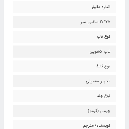
اندازه دقیق
25*17 سانتی متر
نوع قاب
قاب کشویی
نوع کاغذ
تحریر معمولی
نوع جلد
چرمی (ترمو)
نویسنده/ مترجم