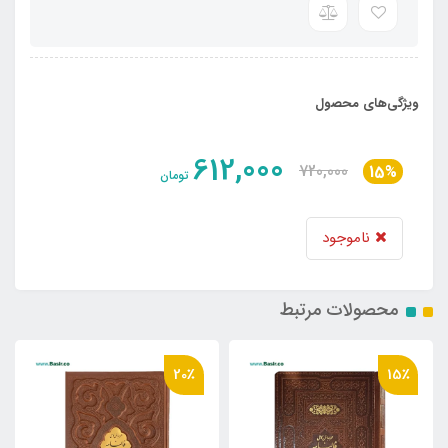
ویژگی‌های محصول
612,000
720,000
15%
تومان
ناموجود
محصولات مرتبط
16٪
20٪